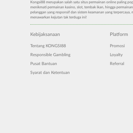
Kongsi88 merupakan salah satu situs permainan online paling popul
menikmati permainan kasino, slot, tembak ikan, hingga permainan
pelanggan yang responsif dan sistem keamanan yang terpercaya, 
menawarkan kejutan tak terduga ini!
Kebijaksanaan
Platform
Tentang KONGSI88
Promosi
Responsible Gambling
Loyalty
Pusat Bantuan
Referral
Syarat dan Ketentuan