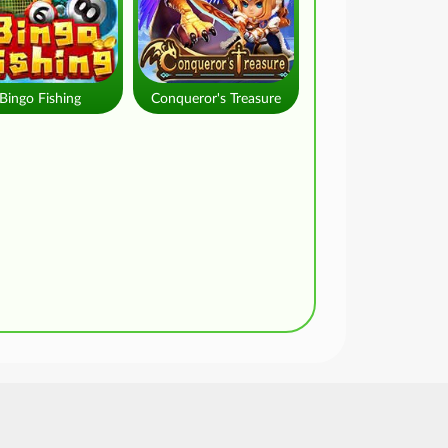
Bingo Fishing
Conqueror's Treasure