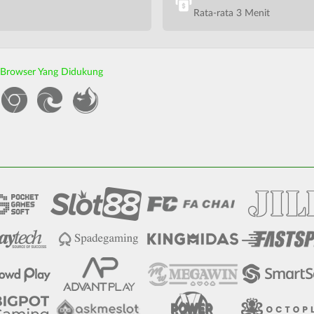
Rata-rata 3 Menit
Browser Yang Didukung