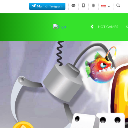
Main di Telegram
HOT GAMES