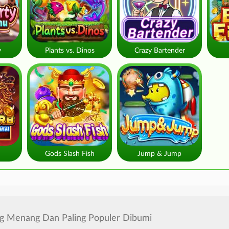
y
Plants vs. Dinos
Crazy Bartender
Gods Slash Fish
Jump & Jump
ng Menang Dan Paling Populer Dibumi