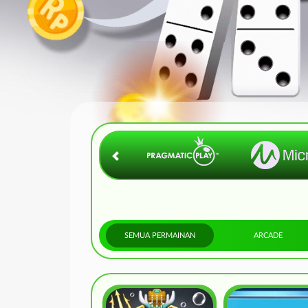
SEMUA PERMAINAN
ARCADE